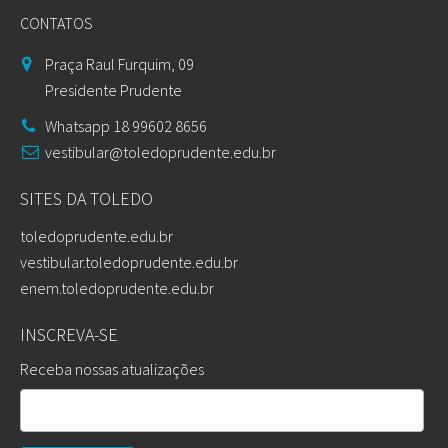
CONTATOS
Praça Raul Furquim, 09
Presidente Prudente
Whatsapp 18 99602 8656
vestibular@toledoprudente.edu.br
SITES DA TOLEDO
toledoprudente.edu.br
vestibular.toledoprudente.edu.br
enem.toledoprudente.edu.br
INSCREVA-SE
Receba nossas atualizações