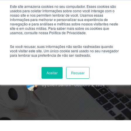
Este site armazena cookies no seu computador. Esses cookies são
usados ​​para coletar informações sobre como você interage com o
nosso site e nos permitem lembrar de você. Usamos essas
informações para melhorar e personalizar sua experiência de
navegação e para análises e métricas sobre nossos visitantes neste
site e em outras mídias. Para saber mais sobre os cookies que
usamos, consulte nossa Política de Privacidade.
Se você recusar, suas informações não serão rastreadas quando
você visitar este site. Um único cookie será usado no seu navegador
para lembrar sua preferência de não ser rastreado.
3 erros da Engenharia que ficarão
para a história
Aceitar
Recusar
By
Ellen Santini
- Outubro 1, 2024