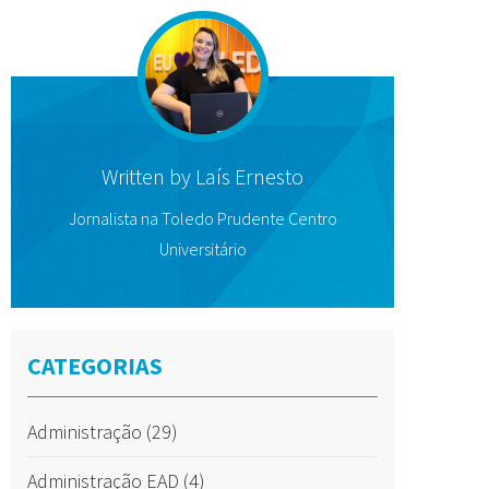
Written by
Laís Ernesto
Jornalista na Toledo Prudente Centro
Universitário
CATEGORIAS
Administração
(29)
Administração EAD
(4)