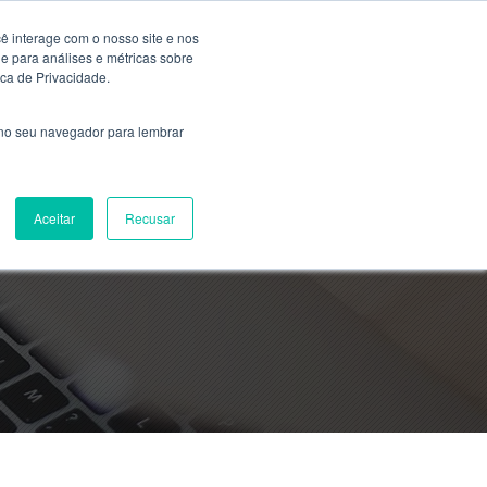
ê interage com o nosso site e nos
 para análises e métricas sobre
ica de Privacidade.
 no seu navegador para lembrar
Aceitar
Recusar
a faculdade EAD