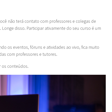
você não terá contato com professores e colegas de
. Longe disso. Participar ativamente do seu curso é um
o os eventos, fóruns e atividades ao vivo, fica muito
idas com professores e tutores.
r os conteúdos.