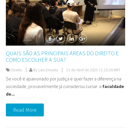
QUAIS SÃO AS PRINCIPAIS ÁREAS DO DIREITO E
COMO ESCOLHER A SUA?
Direito
By Laís Ernesto
11 de Abril de 2025 11:10:26 BRT
Se você é apaixonado por justiça e quer fazer a diferença na
sociedade, provavelmente já considerou cursar a
faculdade
de...
Read More