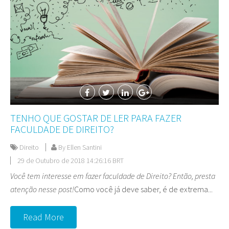
TENHO QUE GOSTAR DE LER PARA FAZER
FACULDADE DE DIREITO?
Direito
By Ellen Santini
29 de Outubro de 2018 14:26:16 BRT
Você tem interesse em fazer faculdade de Direito? Então, presta
atenção nesse post!
Como você já deve saber, é de extrema...
Read More