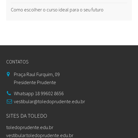
Como escolher o curso ideal para o seu futuro
CONTATOS
Praça Raul Furquim, 09
Presidente Prudente
Whatsapp 18 99602 8656
vestibular@toledoprudente.edu.br
SITES DA TOLEDO
toledoprudente.edu.br
vestibular.toledoprudente.edu.br