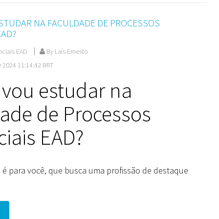
ESTUDAR NA FACULDADE DE PROCESSOS
EAD?
nciais EAD
By Laís Ernesto
e 2024 11:14:42 BRT
 vou estudar na
dade de Processos
ciais EAD?
 é para você, que busca uma profissão de destaque