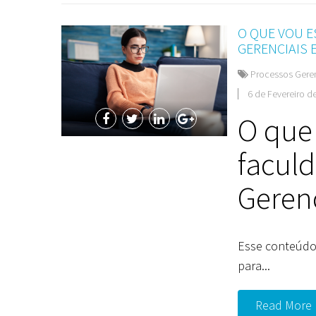
O QUE VOU 
GERENCIAIS 
Processos Gere
6 de Fevereiro d
O que
facul
Geren
Esse conteúdo
para...
Read More