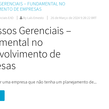
GERENCIAIS – FUNDAMENTAL NO
MENTO DE EMPRESAS
nciais EAD
By Laís Ernesto
26 de Março de 2024 9:28:22 BRT
sos Gerenciais –
mental no
volvimento de
sas
r uma empresa que não tenha um planejamento de...