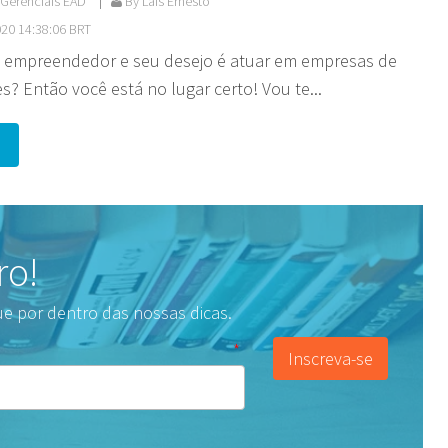
Gerenciais EAD
By Laís Ernesto
20 14:38:06 BRT
il empreendedor e seu desejo é atuar em empresas de
s? Então você está no lugar certo! Vou te...
ro!
ue por dentro das nossas dicas.
*