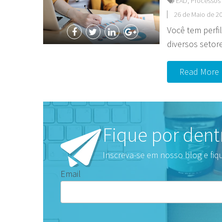
EAD
,
Processos 
26 de Maio de 20
Você tem perf
diversos setore
Read More
Fique por dent
Inscreva-se em nosso blog e fiq
Email