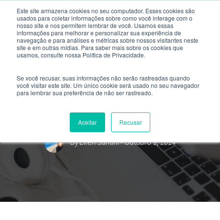
Este site armazena cookies no seu computador. Esses cookies são
usados ​​para coletar informações sobre como você interage com o
nosso site e nos permitem lembrar de você. Usamos essas
informações para melhorar e personalizar sua experiência de
navegação e para análises e métricas sobre nossos visitantes neste
site e em outras mídias. Para saber mais sobre os cookies que
usamos, consulte nossa Política de Privacidade.
Se você recusar, suas informações não serão rastreadas quando
você visitar este site. Um único cookie será usado no seu navegador
para lembrar sua preferência de não ser rastreado.
O engenheiro civil precisará
colocar a mão na massa?
Aceitar
Recusar
By
Ellen Santini
- Outubro 1, 2024