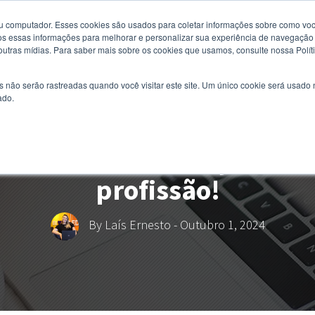
u computador. Esses cookies são usados ​​para coletar informações sobre como voc
 essas informações para melhorar e personalizar sua experiência de navegação e
 outras mídias. Para saber mais sobre os cookies que usamos, consulte nossa Polít
s não serão rastreadas quando você visitar este site. Um único cookie será usado
ado.
genheiro de produção? Con
profissão!
By
Laís Ernesto
- Outubro 1, 2024