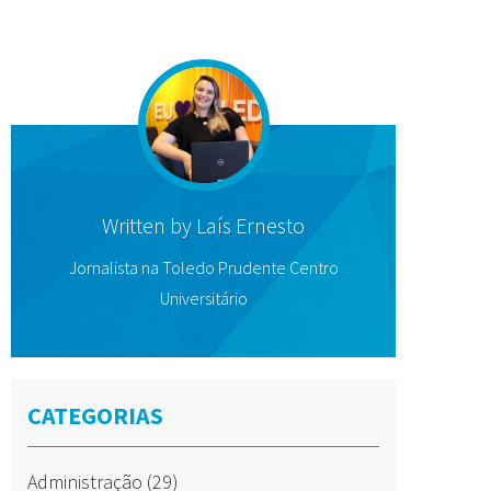
Written by
Laís Ernesto
Jornalista na Toledo Prudente Centro
Universitário
CATEGORIAS
Administração
(29)