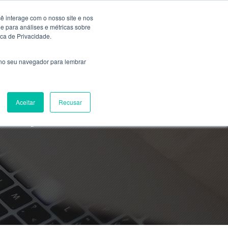
ê interage com o nosso site e nos
 para análises e métricas sobre
ica de Privacidade.
 no seu navegador para lembrar
Aceitar
Recusar
heça as áreas da