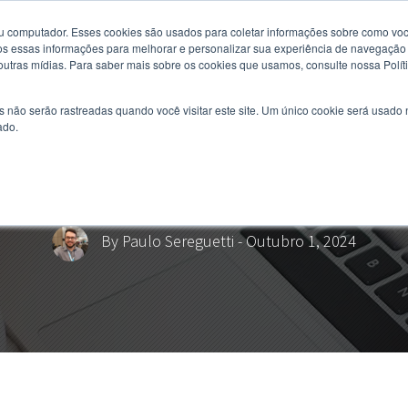
u computador. Esses cookies são usados ​​para coletar informações sobre como voc
 essas informações para melhorar e personalizar sua experiência de navegação e
 outras mídias. Para saber mais sobre os cookies que usamos, consulte nossa Polít
s não serão rastreadas quando você visitar este site. Um único cookie será usado
ado.
ue você precisa saber em
By
Paulo Sereguetti
- Outubro 1, 2024