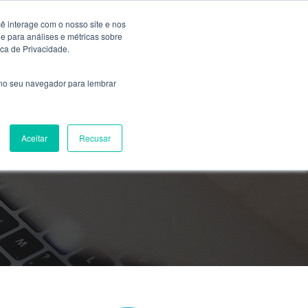
ê interage com o nosso site e nos
 para análises e métricas sobre
ica de Privacidade.
 no seu navegador para lembrar
 um só lugar!
Aceitar
Recusar